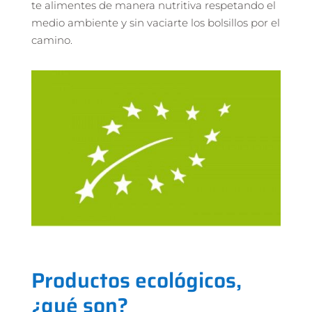
te alimentes de manera nutritiva respetando el
medio ambiente y sin vaciarte los bolsillos por el
camino.
Productos ecológicos,
¿qué son?