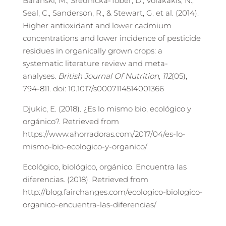
Barański, M., Średnicka-Tober, D., Volakakis, N.,
Seal, C., Sanderson, R., & Stewart, G. et al. (2014).
Higher antioxidant and lower cadmium
concentrations and lower incidence of pesticide
residues in organically grown crops: a
systematic literature review and meta-
analyses.
British Journal Of Nutrition
,
112
(05),
794-811. doi: 10.1017/s0007114514001366
Djukic, E. (2018). ¿Es lo mismo bio, ecológico y
orgánico?. Retrieved from
https://www.ahorradoras.com/2017/04/es-lo-
mismo-bio-ecologico-y-organico/
Ecológico, biológico, orgánico. Encuentra las
diferencias. (2018). Retrieved from
http://blog.fairchanges.com/ecologico-biologico-
organico-encuentra-las-diferencias/