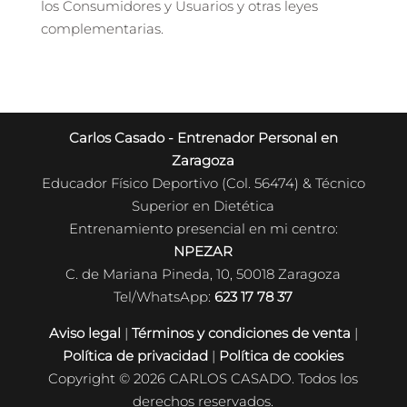
los Consumidores y Usuarios y otras leyes
complementarias.
Carlos Casado - Entrenador Personal en
Zaragoza
Educador Físico Deportivo (Col. 56474) & Técnico
Superior en Dietética
Entrenamiento presencial en mi centro:
NPEZAR
C. de Mariana Pineda, 10, 50018 Zaragoza
Tel/WhatsApp:
623 17 78 37
Aviso legal
|
Términos y condiciones de venta
|
Política de privacidad
|
Política de cookies
Copyright © 2026 CARLOS CASADO. Todos los
derechos reservados.