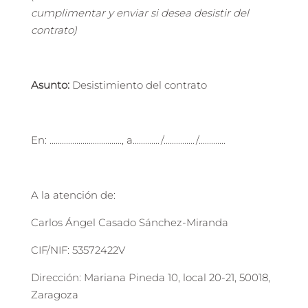
cumplimentar y enviar si desea desistir del
contrato)
Asunto:
Desistimiento del contrato
En: ..................................., a............./.............../.............
A la atención de:
Carlos Ángel Casado Sánchez-Miranda
CIF/NIF: 53572422V
Dirección: Mariana Pineda 10, local 20-21, 50018,
Zaragoza