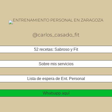
@carlos_casado_fit
52 recetas: Sabroso y Fit
Sobre mis servicios
Lista de espera de Ent. Personal
Whatsapp aquí